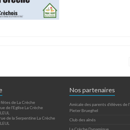
e
Nos partenaires
 fêtes de La Crèche
Amicale des parents d’élèves de l
rue de l’Eglise La Crèche
Pieter Brueghel
LLEUL
 rue de la Serpentine La Crèche
Club des aînés
LLEUL
La Crèche Dynamique