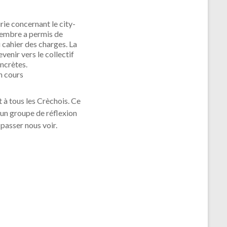
rie concernant le city-
tembre a permis de
i cahier des charges. La
venir vers le collectif
ncrètes.
n cours
t à tous les Crèchois. Ce
 un groupe de réflexion
 passer nous voir.