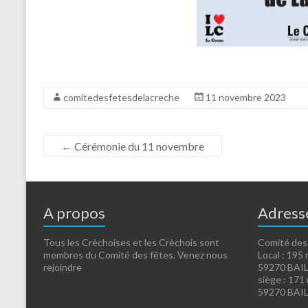
comitedesfetesdelacreche
11 novembre 2023
←
Cérémonie du 11 novembre
A propos
Adress
Tous les Crèchoises et les Crèchois sont
Comité des
membres du Comité des fêtes. Venez nous
Local : 195 
rejoindre
59270 BAI
siège : 171
59270 BAI