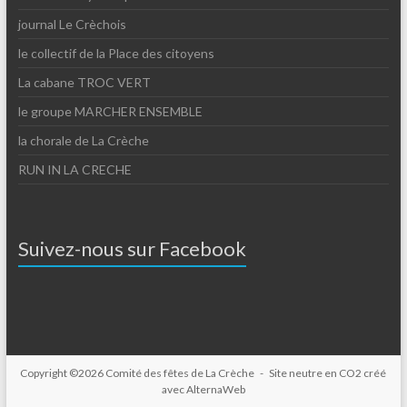
journal Le Crèchois
le collectif de la Place des citoyens
La cabane TROC VERT
le groupe MARCHER ENSEMBLE
la chorale de La Crèche
RUN IN LA CRECHE
Suivez-nous sur Facebook
Copyright ©2026
Comité des fêtes de La Crèche
- Site neutre en CO2 créé
avec
AlternaWeb