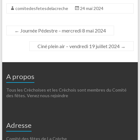
comitedesfetesdelacreche
24 mai 2024
←
Journée Pédestre – mercredi 8 mai 2024
Ciné plein air – vendredi 19 juillet 2024
→
A propos
Tous les Crèchoises et les Crèchois sont membres du Comité
des fêtes. Venez nous rejoindre
Adresse
Comité des fêtes de La Crèche